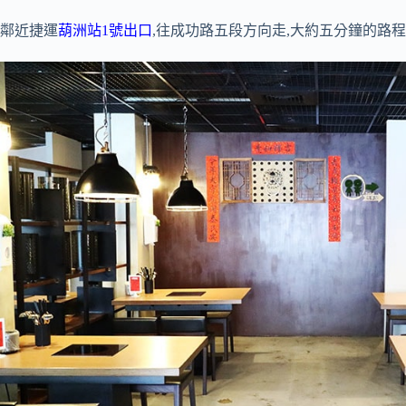
鄰近捷運
葫洲站1號出口
,往成功路五段方向走,大約五分鐘的路程即