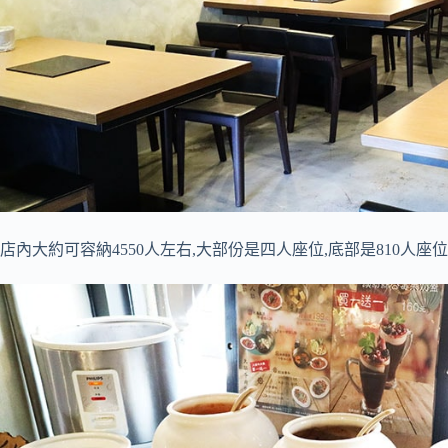
店內大約可容納4550人左右,大部份是四人座位,底部是810人座