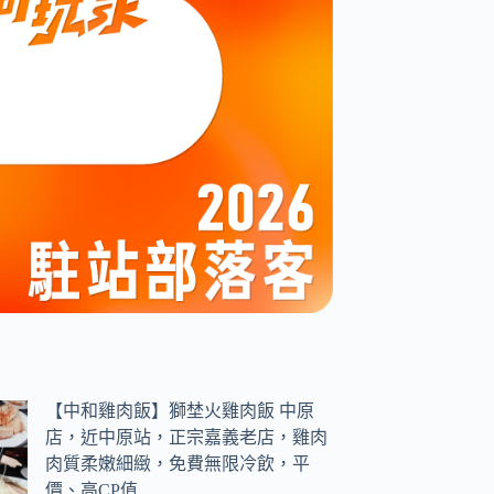
【中和雞肉飯】獅埜火雞肉飯 中原
店，近中原站，正宗嘉義老店，雞肉
肉質柔嫩細緻，免費無限冷飲，平
價、高CP值