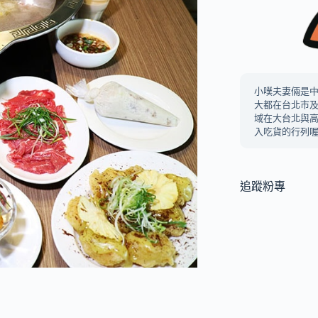
小噗夫妻倆是
大都在台北市
域在大台北與
入吃貨的行列喔
追蹤粉專