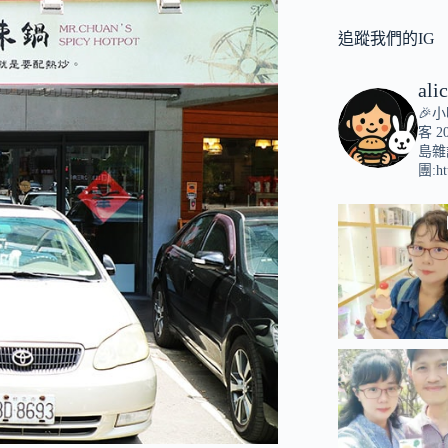
追蹤我們的IG
ali
🎉
客
2
島雜
團:ht