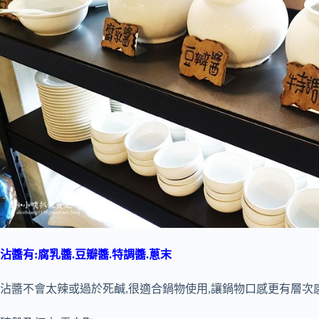
沾醬有:腐乳醬.豆瓣醬.特調醬.蔥末
沾醬不會太辣或過於死鹹,很適合鍋物使用,讓鍋物口感更有層次