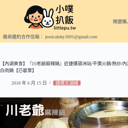
跳
至
主
精選懶
要
內
廠商邀約合作信箱：
jessicakitty3691@gmail.com
容
【內湖美食】『川老爺麻辣鍋』近捷運葫洲站/平價火鍋/熱炒/內
白肉鍋【已歇業】
2018 年 6 月 15 日
捷運文湖線