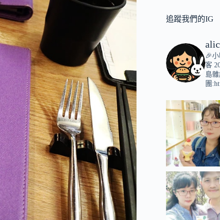
追蹤我們的IG
ali
🎉
客
2
島雜
團:ht