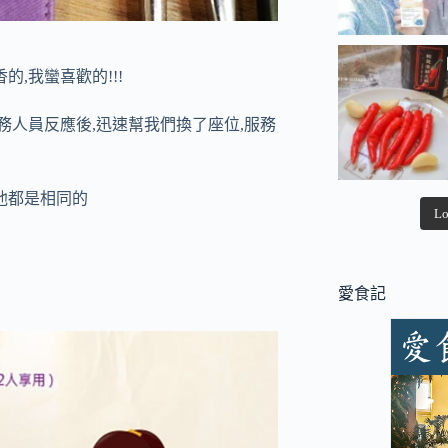
,我蠻喜歡的!!!
務人員反應後,迅速幫我們換了座位,服務
他都是相同的
Lo
愛食記