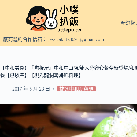
跳
至
主
精選懶
要
內
廠商邀約合作信箱：
jessicakitty3691@gmail.com
容
【中和美食】『陶板屋』中和中山店/雙人分饗套餐全新登場/和風
餐【已歇業】【現為龍洞灣海鮮料理】
2017 年 5 月 23 日
捷運中和新蘆線