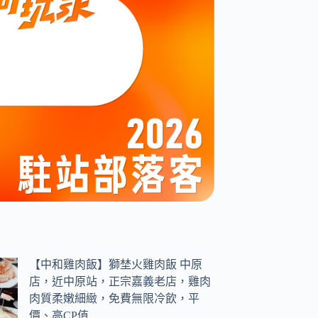
【中和雞肉飯】獅埜火雞肉飯 中原
店，近中原站，正宗嘉義老店，雞肉
肉質柔嫩細緻，免費無限冷飲，平
價、高CP值