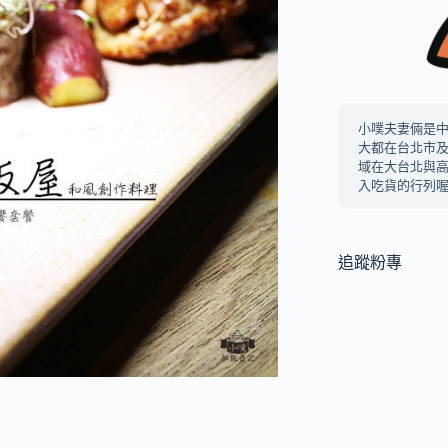
小噗夫妻倆是
大都在台北市
域在大台北與
入吃貨的行列喔
追蹤粉專