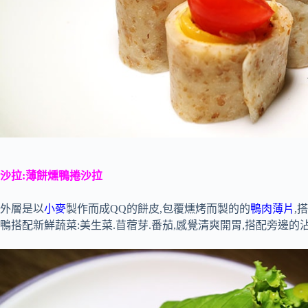
沙拉:薄餅燻鴨捲沙拉
外層是以
小麥
製作而成QQ的餅皮,包覆燻烤而製的的
鴨肉薄片
,
鴨搭配新鮮蔬菜:美生菜.苜蓿芽.番茄,感覺清爽開胃,搭配旁邊的沾