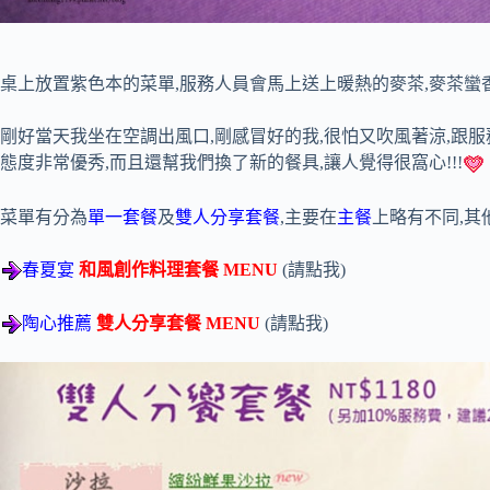
桌上放置紫色本的菜單,服務人員會馬上送上暖熱的麥茶,麥茶蠻香的
剛好當天我坐在空調出風口,剛感冒好的我,很怕又吹風著涼,跟服
態度非常優秀,而且還幫我們換了新的餐具,讓人覺得很窩心!!!
菜單有分為
單一套餐
及
雙人分享套餐
,主要在
主餐
上略有不同,其
春夏宴
和風創作料理套餐 MENU
(請點我)
陶心推薦
雙人分享套餐 MENU
(請點我)