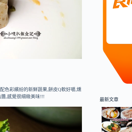
搭配色彩繽紛的新鮮蔬果,餅皮Q軟好嚼,燻
醬,感覺很細緻美味!!!
最新文章