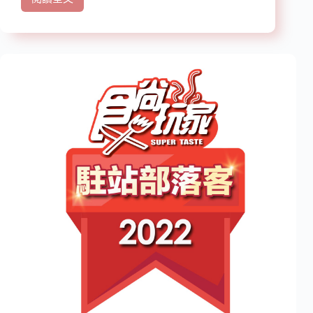
歡
迎
加
入”
小
噗
扒
飯
食
記”
喔!!!
(請
熱
情
的
給
予
一
個
讚
喔)