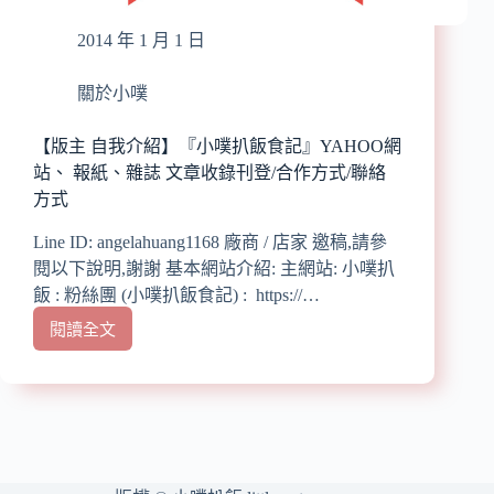
2014 年 1 月 1 日
關於小噗
【版主 自我介紹】『小噗扒飯食記』YAHOO網
站、 報紙、雜誌 文章收錄刊登/合作方式/聯絡
方式
Line ID: angelahuang1168 廠商 / 店家 邀稿,請參
閱以下說明,謝謝 基本網站介紹: 主網站: 小噗扒
飯 : 粉絲團 (小噗扒飯食記) : https://…
閱讀全文
【版
主
自
我
介
紹】
『小