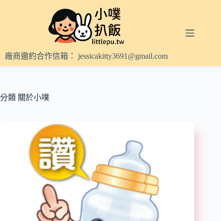
跳
至
主
要
內
廠商邀約合作信箱：
jessicakitty3691@gmail.com
容
分類
關於小噗