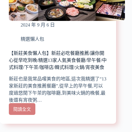
深
刻
早
午
2024 年 9 月 6 日
餐/CP
值
高/
精選懶人包
近
捷
【新莊美食懶人包】新莊必吃餐廳推薦/讓你開
運/
心從早吃到晚/精選13家人氣美食餐廳/早午餐/中
不
式料理/下午茶/咖啡店/韓式料理/火鍋/宵夜美食
踩
雷/
新莊也是我常品嚐美食的地區,這次我精選了“13
台
家新莊的美食推薦餐廳”,從早上的早午餐,可以
北
度過悠閒下午茶的咖啡廳,到美味火鍋的晚餐,最
早
後還有宵夜粥…
午
餐/
閱讀全文
【新
新
莊
北
美
早
食
午