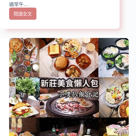
過早午…
閱讀全文
【大
台
北
美
食】
『早
午
餐
懶
人
包』
精
選
六
十
八
家
印
象