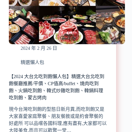
午
茶
必
吃/
下
午
茶
2024 年 2 月 26 日
推
薦/
近
精選懶人包
捷
運/
【2024 大台北吃到飽懶人包】精選大台北吃到
不
飽餐廳推薦/平價、CP值高/buffet、燒肉吃到
限
飽、火鍋吃到飽、韓式炒雞吃到飽、韓鍋料理
時、
吃到飽、蒙古烤肉
免
服
現今台灣吃到飽的型態日新月異,而吃到飽又是
務
大家喜愛家庭聚餐、朋友餐敘或是約會聚餐的
費、
提
好處所 可以品嚐各國料理,應有盡有,大家都可以
供
大啖美食,而且可以歡聚一堂…