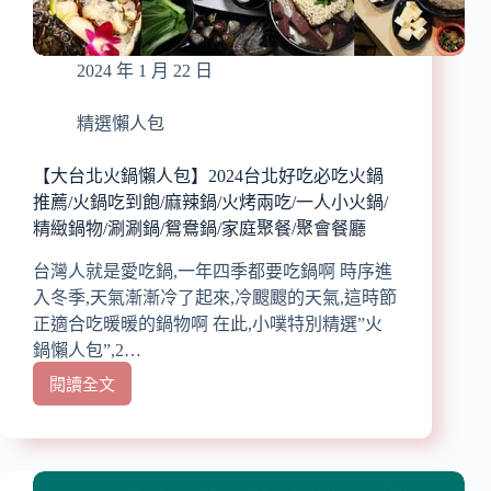
推
薦/
平
2024 年 1 月 22 日
價、
CP
值
精選懶人包
高/buffet、
燒
【大台北火鍋懶人包】2024台北好吃必吃火鍋
肉
推薦/火鍋吃到飽/麻辣鍋/火烤兩吃/一人小火鍋/
吃
精緻鍋物/涮涮鍋/鴛鴦鍋/家庭聚餐/聚會餐廳
到
飽、
台灣人就是愛吃鍋,一年四季都要吃鍋啊 時序進
火
入冬季,天氣漸漸冷了起來,冷颼颼的天氣,這時節
鍋
正適合吃暖暖的鍋物啊 在此,小噗特別精選”火
吃
到
鍋懶人包”,2…
飽、
閱讀全文
【大
韓
台
式
北
炒
火
雞
鍋
吃