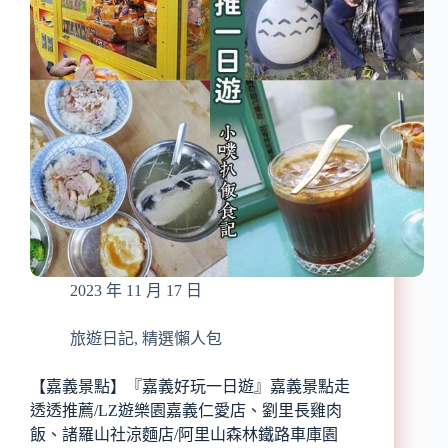
庭
包】
聚
精
餐/
選
9
聚
家
會
中
餐
永
廳
和
健
康
餐
盒
推
薦/
2023 年 11 月 17 日
低
油
低
旅遊日記
,
精選懶人包
鹽/
低
【嘉義景點】『嘉義好玩一日遊』嘉義景點走
gi、
透透推薦/LZ遊樂園嘉義仁愛店、劉里長雞肉
低
飯、諸羅山社涼麵店/阿里山森林鐵路車庫園
卡/