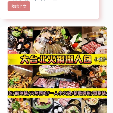
WiFi/
閱讀全文
高
【2024
cp
大
值/
台
手
北
沖
吃
咖
到
啡、
飽
甜
懶
點
人
必
包】
推/
精
下
選
午
大
茶
台
聚
北
餐
吃
好
到
去
飽
處
餐
廳