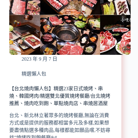
健
點
康、
走
無
透
負
透
擔/
推
營
薦/LZ
養
遊
均
樂
衡
園
2023 年 9 月 7 日
嘉
義
仁
精選懶人包
愛
店、
【台北燒肉懶人包】精選23家日式燒烤、串
劉
燒、韓國烤肉/精選雙北優質燒烤餐廳/台北燒烤
里
推薦、燒肉吃到飽、單點燒肉店、串燒居酒屋
長
雞
台北、新北林立著眾多的燒烤餐廳,無論在消費
肉
方式或是提供的服務都相當多元及多樣,如果想
飯、
要盡情點選多種肉品,每樣都能如願品嚐,不妨尋
諸
找”燒烤吃到飽餐廳&#…