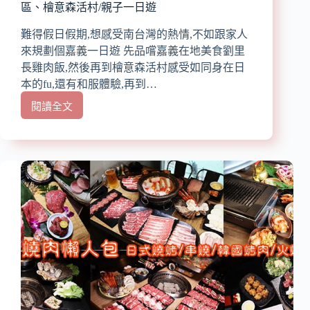
區、檜意森活村/親子一日遊
增
肌
難得假日假期,想感受南台灣的熱情,不如跟家人
減
來規劃個嘉義一日遊 先品嚐嘉義在地美食劉里
脂/
健
長雞肉飯,然後再到檜意森活村感受如同身在日
身
本的fu,還有和服體驗,再到…
族
閱讀全文
群、
【嘉
上
義
班
景
族
點】
補
『嘉
充
義
蛋
好
白
玩
質
一
都
日
適
遊』
合/
嘉
清
義
爽
景