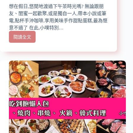
想在假日,悠閒地渡過下午茶時光嗎? 無論跟朋
友、閨蜜一起歡聚,或是獨自一人,帶本小說或筆
電,點杯手沖咖啡,享用美味手作甜點蛋糕,最為愜
意不過了 在此,小噗特別…
閱讀全文
【大
台
北
美
食】
『下
午
茶
懶
人
包』
精
選
35
家
下