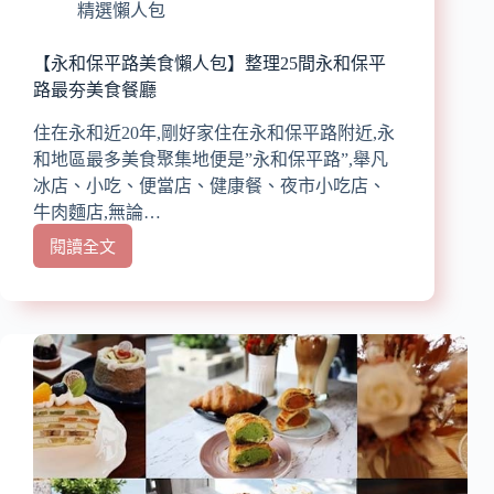
選
精選懶人包
13
家
【永和保平路美食懶人包】整理25間永和保平
人
路最夯美食餐廳
氣
美
住在永和近20年,剛好家住在永和保平路附近,永
食
和地區最多美食聚集地便是”永和保平路”,舉凡
餐
冰店、小吃、便當店、健康餐、夜市小吃店、
廳/
牛肉麵店,無論…
早
午
閱讀全文
【永
餐/
和
中
保
式
平
料
路
理/
美
下
食
午
懶
茶/
人
咖
包】
啡
整
店/