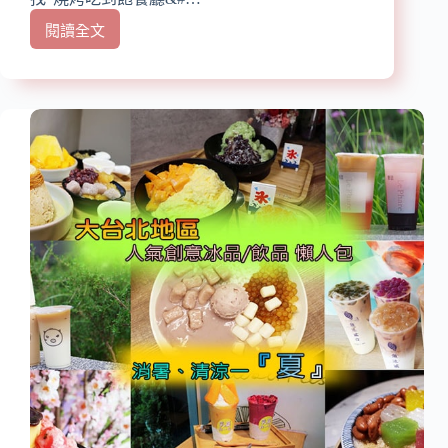
羅
山
閱讀全文
【台
社
北
涼
燒
麵
肉
店/
懶
阿
人
里
包】
山
精
森
選
林
23
鐵
家
路
日
車
式
庫
燒
園
烤、
區、
串
檜
燒、
意
韓
森
國
活
烤
村/