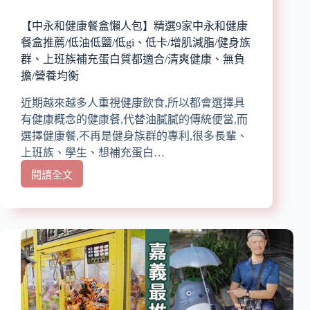
鍋/
火
【中永和健康餐盒懶人包】精選9家中永和健康
烤
餐盒推薦/低油低鹽/低gi、低卡/增肌減脂/健身族
兩
群、上班族補充蛋白質都適合/清爽健康、無負
吃/
擔/營養均衡
一
人
近期越來越多人重視健康飲食,所以都會選擇具
小
有健康概念的健康餐,代替油膩膩的傳統便當,而
火
鍋/
選擇健康餐,不再是健身族群的專利,很多長輩、
精
上班族、學生、想補充蛋白…
緻
閱讀全文
鍋
【中
物/
永
涮
和
涮
健
鍋/
康
鴛
餐
鴦
盒
鍋/
懶
家
人