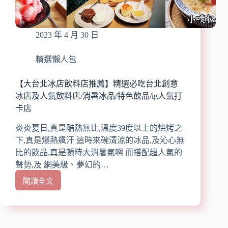
肉/
親
精
子
選
一
2023 年 4 月 30 日
雙
日
北
遊
優
精選懶人包
質
燒
【大台北冰店飲料店推薦】精選必吃台北創意
烤
冰店及人氣飲料店/消暑冰品/特色飲品/ig人氣打
餐
卡店
廳/
台
炎炎夏日,真是酷熱無比,溫度39度以上的烘烤之
北
下,真是爆熱飆汗 這時來碗清涼的冰品,及沁心無
燒
比的飲品,真是頓時大消暑氣啊 而搭配超人氣的
烤
推
聲勢,及 網美級、夢幻的…
薦、
閱讀全文
【大
燒
台
肉
北
吃
冰
到