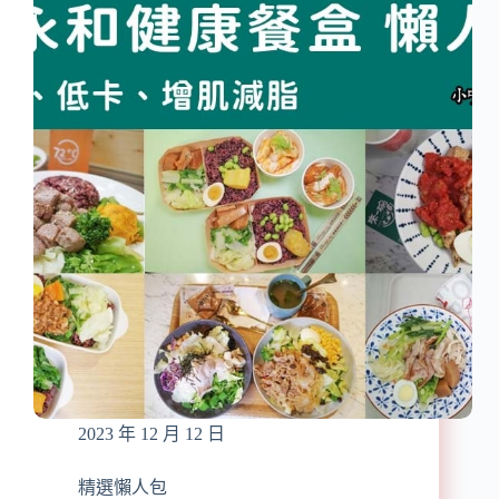
懶
到
人
飽、
包】
韓
2024
鍋
台
料
北
理
好
吃
吃
到
必
飽、
吃
蒙
火
古
鍋
烤
推
肉
薦/
火
鍋
吃
到
2023 年 12 月 12 日
飽/
麻
辣
精選懶人包