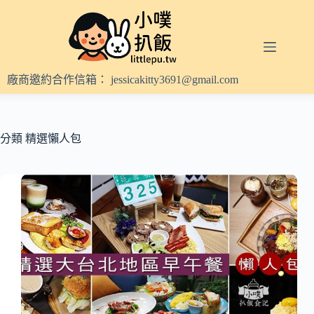
跳
至
主
要
內
廠商邀約合作信箱：
jessicakitty3691@gmail.com
容
分類
精選懶人包