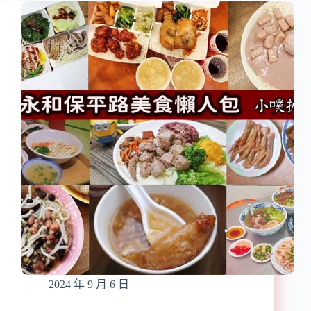
懶
餐/Brunch(2024.9
人
月
包】
更
新
新)
莊
必
吃
餐
廳
推
薦/
讓
你
開
心
從
早
吃
到
2024 年 9 月 6 日
晚/
精