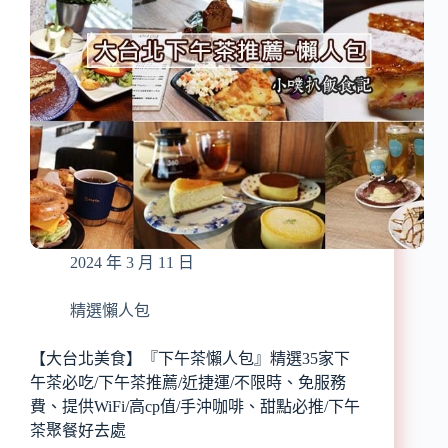
理
韓
25
式
間
料
永
理/
和
火
保
鍋/
平
宵
路
夜
最
美
夯
食
美
食
2024 年 3 月 11 日
餐
廳
精選懶人包
【大台北美食】『下午茶懶人包』精選35家下
午茶必吃/下午茶推薦/近捷運/不限時、免服務
費、提供WiFi/高cp值/手沖咖啡、甜點必推/下午
茶聚餐好去處