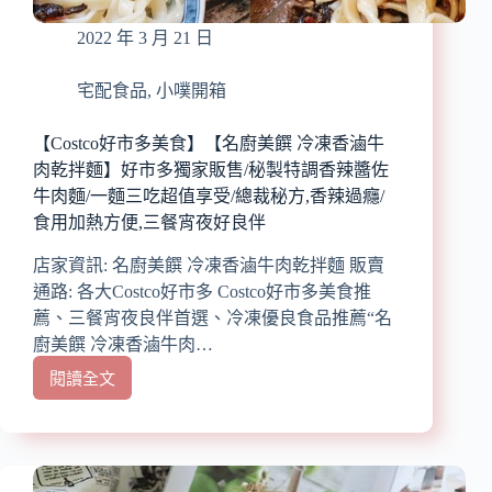
子
2022 年 3 月 21 日
頭、
曼
餘
宅配食品
,
小噗開箱
米
糕
【Costco好市多美食】【名廚美饌 冷凍香滷牛
素
肉乾拌麵】好市多獨家販售/秘製特調香辣醬佐
食
牛肉麵/一麵三吃超值享受/總裁秘方,香辣過癮/
宅
食用加熱方便,三餐宵夜好良伴
配
一
店家資訊: 名廚美饌 冷凍香滷牛肉乾拌麵 販賣
鍵
通路: 各大Costco好市多 Costco好市多美食推
美
薦、三餐宵夜良伴首選、冷凍優良食品推薦“名
味
送
廚美饌 冷凍香滷牛肉…
到
閱讀全文
【Costco
家/
好
就
市
像
多
現
美
做/