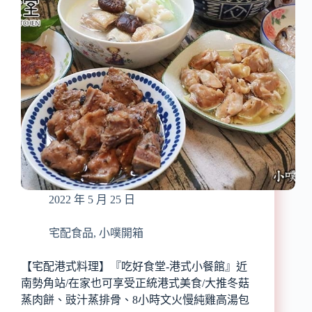
食
吳
材/
家
五
鼎
種
邊
口
趖』
味,
防
任
疫
君
美
挑
食/
選
基
隆
古
早
2022 年 5 月 25 日
味
小
吃/
宅配食品
,
小噗開箱
基
隆
【宅配港式料理】『吃好食堂-港式小餐館』近
冷
南勢角站/在家也可享受正統港式美食/大推冬菇
凍
蒸肉餅、豉汁蒸排骨、8小時文火慢純雞高湯包
宅