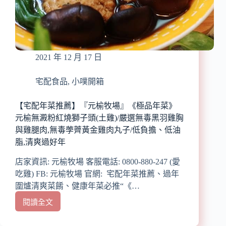
便
利
超
商
獨
2021 年 12 月 17 日
家
上
市
宅配食品
,
小噗開箱
常
溫
【宅配年菜推薦】『元榆牧場』《極品年菜》
料
元榆無澱粉紅燒獅子頭(土雞)/嚴選無毒黑羽雞胸
理
與雞腿肉,無毒荸薺黃金雞肉丸子/低負擔、低油
包,
脂,清爽過好年
方
便
店家資訊: 元榆牧場 客服電話: 0800-880-247 (愛
保
吃雞) FB: 元榆牧場 官網: 宅配年菜推薦、過年
存/
圍爐清爽菜餚、健康年菜必推“《…
冷
凍
閱讀全文
【宅
火
配
鍋