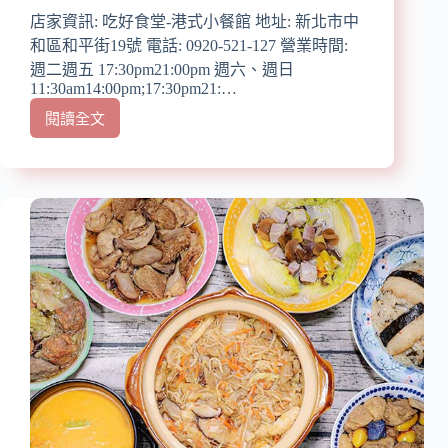
配
店家資訊: 吃好食堂-港式小餐館 地址: 新北市中
美
和區和平街19號 電話: 0920-521-127 營業時間:
食/
週二週五 17:30pm21:00pm 週六、週日
鼎
11:30am14:00pm;17:30pm21:…
邊
趖
閱讀全文
【宅
原
配
料
港
包/
式
基
料
隆
理】
古
『吃
早
好
味
食
小
堂-
吃/
港
廟
式
口
小
小
餐
吃
館』
宅
近