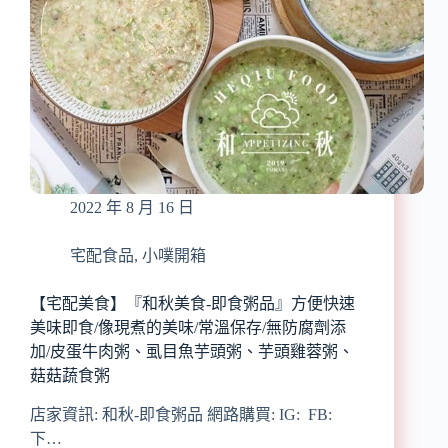
2022 年 8 月 16 日
宅配食品
,
小噗開箱
【宅配美食】『和秋美食-即食粥品』方便快速
美味即食/像現煮的美味/常溫保存/無防腐劑添
加/皮蛋牛肉粥、虱目魚芋頭粥、芋頭雞蓉粥、
菇菇蔬食粥
店家資訊: 和秋-即食粥品 網路購買: IG: FB:
下…