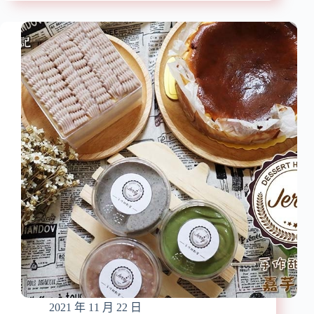
年
宅
菜
配/
推
在
薦】
家
『元
輕
榆
鬆
牧
料
場』
理
《極
美
品
味
年
火
菜》
鍋/
元
獨
榆
門
無
香
澱
料
粉
麻
紅
辣
燒
鍋、
獅
暖
子
心
2021 年 11 月 22 日
頭