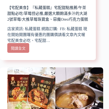
秘
製
【宅配美食】『私藏蛋糕』宅配甜點推薦/午茶
特
甜點必吃/草莓控必推,嚴選大顆飽滿多汁的大湖
調
2號草莓/大推草莓珠寶盒、惡魔Oreo巧克力蛋糕
香
辣
店家資訊: 私藏蛋糕 網路訂購: FB: 私藏蛋糕 現
醬
在開始開團囉有優惠的團購價請看文章內文喔
佐
宅配美食必吃、宅配甜…
牛
肉
閱讀全文
【宅
麵/
配
一
美
麵
食】
三
『私
吃
藏
超
蛋
值
糕』
享
宅
受/
配
總
甜
裁
點
秘