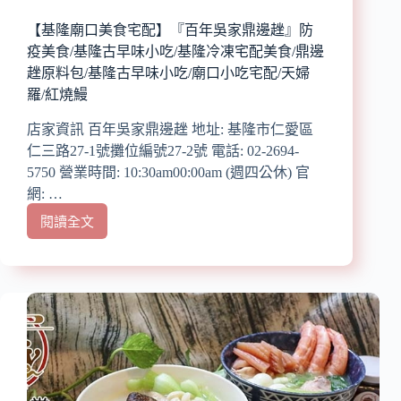
重
達
【基隆廟口美食宅配】『百年吳家鼎邊趖』防
25
疫美食/基隆古早味小吃/基隆冷凍宅配美食/鼎邊
公
趖原料包/基隆古早味小吃/廟口小吃宅配/天婦
克,
羅/紅燒鰻
滿
足
店家資訊 百年吳家鼎邊趖 地址: 基隆市仁愛區
您
仁三路27-1號攤位編號27-2號 電話: 02-2694-
的
味
5750 營業時間: 10:30am00:00am (週四公休) 官
蕾/
網: …
不
閱讀全文
添
【基
加
隆
防
廟
腐
口
劑,
美
嚴
食
選
宅
新
配】
鮮
『百
好
年