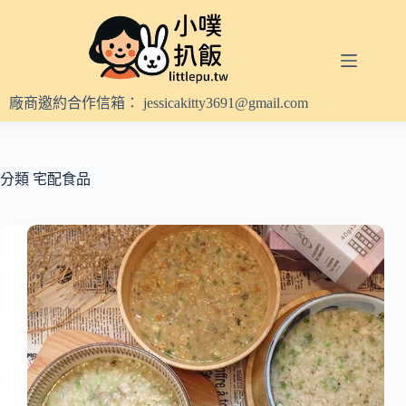
跳
至
主
要
內
廠商邀約合作信箱：
jessicakitty3691@gmail.com
容
分類
宅配食品