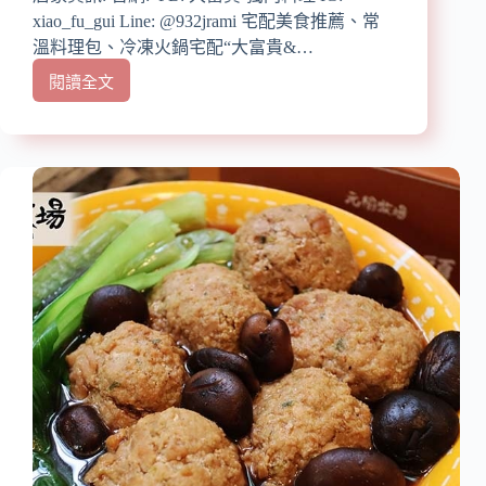
的
xiao_fu_gui Line: @932jrami 宅配美食推薦、常
大
溫料理包、冷凍火鍋宅配“大富貴&…
湖
2
閱讀全文
【宅
號
配
草
美
莓/
食】
大
『大
推
富
草
貴』
莓
食
珠
神
寶
寶
盒、
師
惡
傅
魔
Oreo
獨
巧
家
克
料
力
理/
蛋
全
糕
家