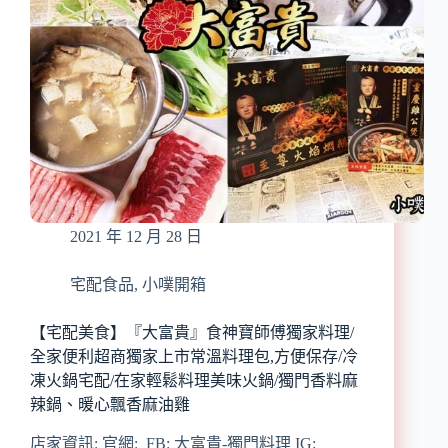
推
方,
薦/
香
午
辣
茶
過
甜
癮/
點
食
必
用
吃/
加
草
熱
莓
方
控
便,
2021 年 12 月 28 日
必
三
推,
餐
嚴
宅配食品
,
小噗開箱
宵
選
夜
大
好
【宅配美食】『大富貴』食神寶師傅獨家料理/
顆
良
全家便利超商獨家上市常溫料理包,方便保存/冷
飽
伴
凍火鍋宅配/在家輕鬆料理美味火鍋/獨門香料麻
滿
辣鍋、暖心飄香麻油雞
多
汁
店家資訊: 官網: FB: 大富貴-獨門料理 IG: