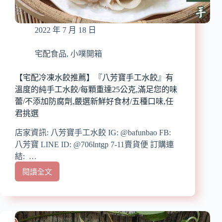
像
現
煮
2022 年 7 月 18 日
的
美
味/
宅配食品
,
小噗開箱
常
溫
【宅配冷凍水餃推薦】『八芳寶手工水餃』有
保
溫度的純手工水餃/每顆重達25公克,滿足您的味
存/
蕾/不添加防腐劑,嚴選新鮮好食材/五種口味,任
無
君挑選
防
腐
店家資訊: 八芳寶手工水餃 IG: @bafunbao FB:
劑
八芳寶 LINE ID: @706lntgp 7-11賣貨便 訂購連
添
結: …
加/
皮
閱讀全文
【宅
蛋
配
牛
冷
肉
凍
粥、
水
虱