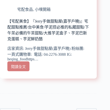
飄
(土
香
雞)/
宅配食品
,
小噗開箱
麻
嚴
油
選
雞
【宅配美食】『Jerry手做甜點屋(嘉芋戶曉)』宅
無
配甜點推薦/台中美食/芋泥控必推的私藏甜點/下
毒
午茶必備的午茶甜點/大推芋泥盒子、芋泥巴斯
黑
克蛋糕、芋泥鮮奶酪
羽
雞
店家資訊: Jerry手做甜點屋(嘉芋戶曉) 粉絲團:
胸
一頁式購物車: 電話: 04-2276-3088 IG:
與
heqing_foodhttps…
雞
腿
閱讀全文
【宅
肉,
配
無
美
毒
食】
荸
『Jerry
薺
手
黃
做
金
甜
雞