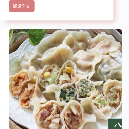
閱讀全文
【宅
配
美
食】
『和
秋
美
食-
即
食
粥
品』
方
便
快
速
美
味
即
食/