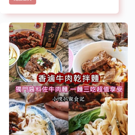
【素
肉
食
餅、
宅
豉
配
汁
推
蒸
薦】
排
『天
骨、
心
8
岩』
小
台
時
南
文
半
火
世
慢
紀
純
名
雞
店
高
天
湯
心
包
岩,
經
典
獅