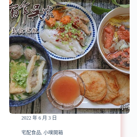
餃
目
推
魚
薦】
芋
『八
頭
芳
粥、
寶
芋
手
頭
工
雞
水
蓉
餃』
粥、
有
菇
溫
菇
度
蔬
的
食
純
粥
手
工
水
2022 年 6 月 3 日
餃/
每
顆
宅配食品
,
小噗開箱