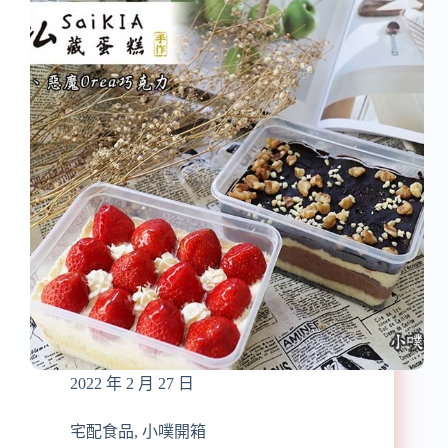
食】
滋
【名
補
廚
蟲
美
草
饌
首
冷
烏
凍
燉
香
盅、
滷
曼
牛
餘
肉
米
乾
糕/
拌
冷
麵】
凍
好
宅
市
配、
多
免
獨
運
2022 年 2 月 27 日
家
販
售/
宅配食品
,
小噗開箱