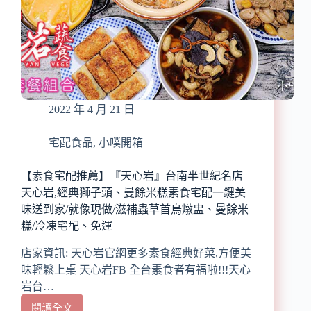
配/
南
天
勢
婦
角
羅/
站/
紅
在
燒
家
鰻
也
2022 年 4 月 21 日
可
享
受
宅配食品
,
小噗開箱
正
統
【素食宅配推薦】『天心岩』台南半世紀名店
港
天心岩,經典獅子頭、曼餘米糕素食宅配一鍵美
式
味送到家/就像現做/滋補蟲草首烏燉盅、曼餘米
美
糕/冷凍宅配、免運
食/
大
店家資訊: 天心岩官網更多素食經典好菜,方便美
推
味輕鬆上桌 天心岩FB 全台素食者有福啦!!!天心
冬
岩台…
菇
蒸
閱讀全文