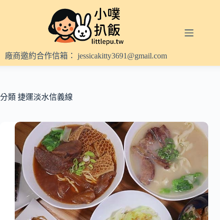
跳
至
主
要
內
廠商邀約合作信箱：
jessicakitty3691@gmail.com
容
分類
捷運淡水信義線