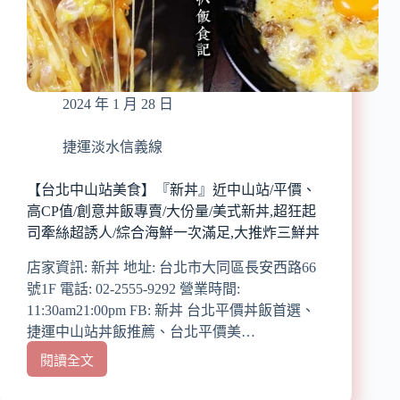
銅
點
板
必
美
吃
食/
平
2024 年 1 月 28 日
價、
高
CP
捷運淡水信義線
值/
有
【台北中山站美食】『新丼』近中山站/平價、
甜
高CP值/創意丼飯專賣/大份量/美式新丼,超狂起
又
司牽絲超誘人/綜合海鮮一次滿足,大推炸三鮮丼
有
鹹/
店家資訊: 新丼 地址: 台北市大同區長安西路66
塔
號1F 電話: 02-2555-9292 營業時間:
蛋
11:30am21:00pm FB: 新丼 台北平價丼飯首選、
蔥
抓
捷運中山站丼飯推薦、台北平價美…
餅,
閱讀全文
【台
酥
北
香