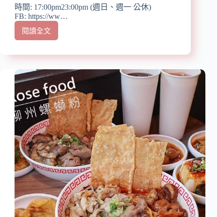
時間: 17:00pm23:00pm (週日、週一 公休)
FB: https://ww…
閱讀全文
【中
山
區
牛
肉
麵】
『禾
食
麵
鋪-
禾
Shang’s
Noodles』
近
中
山
站/
小