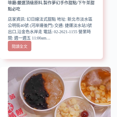
啡廳/嚴選頂級原料,製作夢幻手作甜點/下午茶甜
牙
點必吃
伊
比
店家資訊: 幻日線法式甜點 地址: 新北市淡水區
利
公明街40號 (河岸邊後門) 交通: 捷運淡水站3號
豬
肉
出口,沿金色水岸走 電話: 02-2621-1155 營業時
質
間: 週一週五 11:00am…
新
閱讀全文
鮮
【淡
又
水
軟
甜
嫩/
點
海
推
鮮
薦】
盛
『幻
典
日
鮮
線
美
法
好
式
澎
甜
湃/
點』