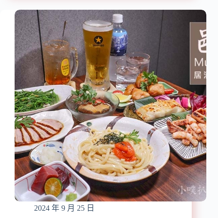
美
醇/
食】
大
『螺
推
螄
大
福
三
Rose
元、
food
清
正
燉
宗
牛
柳
肉
州
麵
螺
螄
粉』
近
中
山
站/
赤
峰
2024 年 9 月 25 日
街