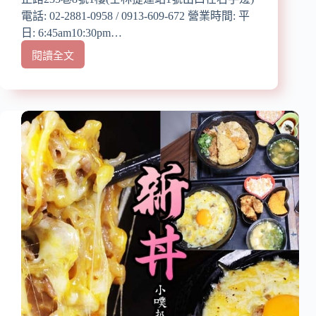
美
電話: 02-2881-0958 / 0913-609-672 營業時間: 平
咖
啡
日: 6:45am10:30pm…
廳/
閱讀全文
【台
嚴
北
選
士
頂
林
級
豆
原
花
料,
推
製
薦】
作
『九
夢
龍
幻
粉
手
圓
作
豆
甜
花』
點/
近
下
士
午
林
茶
站/
甜