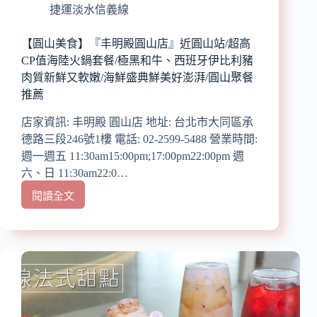
印
捷運淡水信義線
度
料
【圓山美食】『丰明殿圓山店』近圓山站/超高
理
CP值海陸火鍋套餐/極黑和牛、西班牙伊比利豬
推
肉質新鮮又軟嫩/海鮮盛典鮮美好澎湃/圓山聚餐
薦/
推薦
清
真
店家資訊: 丰明殿 圓山店 地址: 台北市大同區承
認
德路三段246號1樓 電話: 02-2599-5488 營業時間:
證
週一週五 11:30am15:00pm;17:00pm22:00pm 週
餐
廳/
六、日 11:30am22:0…
大
閱讀全文
【圓
推
山
招
美
牌
食】
火
『丰
紅
明
乳
殿
酸
圓
碳