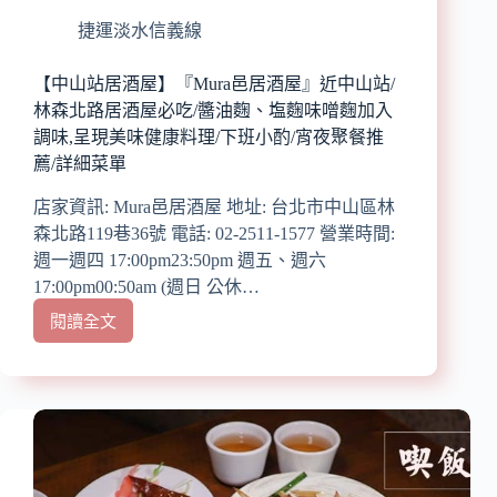
排
隊
捷運淡水信義線
美
食
【中山站居酒屋】『Mura邑居酒屋』近中山站/
餐
林森北路居酒屋必吃/醬油麴、塩麴味噌麴加入
廳/
調味,呈現美味健康料理/下班小酌/宵夜聚餐推
道
薦/詳細菜單
地
廣
店家資訊: Mura邑居酒屋 地址: 台北市中山區林
西
森北路119巷36號 電話: 02-2511-1577 營業時間:
柳
州
週一週四 17:00pm23:50pm 週五、週六
風
17:00pm00:50am (週日 公休…
味
閱讀全文
螺
【中
螄
山
粉/
站
可
居
依
酒
據
屋】
喜
『Mura
好
邑