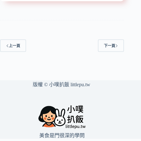
中
好
山
吃/
站
必
美
吃
食】
黑
『新
糖
丼』
粉
上一頁
下一頁
近
圓
中
豆
山
花、
站/
養
平
顏
價、
銀
版權 © 小噗扒飯 littlepu.tw
高
耳
CP
摘
值/
心
創
蓮
意
子
丼
湯
飯
專
美食是門很深的學問
賣/