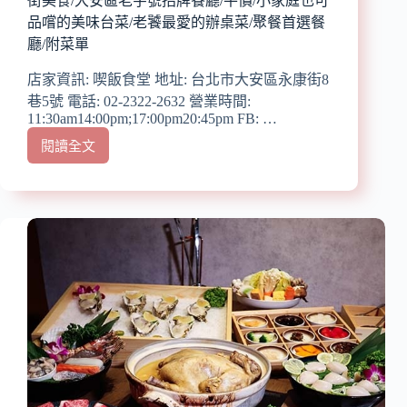
街美食/大安區老字號招牌餐廳/平價/小家庭也可
味
品嚐的美味台菜/老饕最愛的辦桌菜/聚餐首選餐
噌
廳/附菜單
麴
加
店家資訊: 喫飯食堂 地址: 台北市大安區永康街8
入
巷5號 電話: 02-2322-2632 營業時間:
調
11:30am14:00pm;17:00pm20:45pm FB: …
味,
呈
閱讀全文
【台
現
北
美
聚
味
餐
健
推
康
薦】
料
『喫
理/
飯
下
食
班
堂』
小
近
酌/
東
宵
門
夜
站/