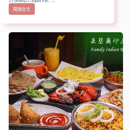
11:00am21:30pm FB: …
可
品
閱讀全文
【中
嚐
山
的
區
美
美
味
食】
台
『星
菜/
曜
老
雞
饕
湯』
最
近
愛
中
的
山
辦
站/
桌
台
菜/
灣
聚
雞
餐
湯
首
界
選
的
餐
LV/