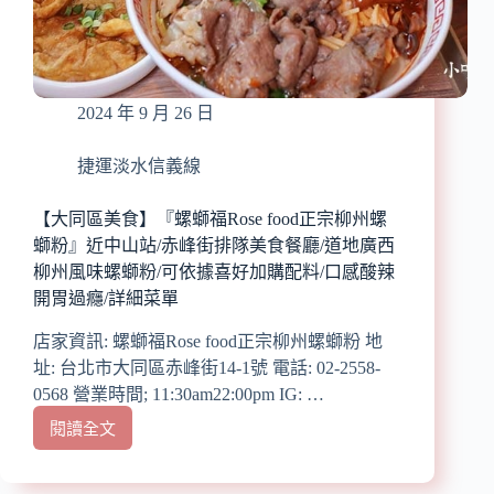
時
候
記
憶
中
2024 年 9 月 26 日
的
那
份
捷運淡水信義線
回
憶
【大同區美食】『螺螄福Rose food正宗柳州螺
美
螄粉』近中山站/赤峰街排隊美食餐廳/道地廣西
味/
柳州風味螺螄粉/可依據喜好加購配料/口感酸辣
肉
開胃過癮/詳細菜單
塊
大
店家資訊: 螺螄福Rose food正宗柳州螺螄粉 地
份
址: 台北市大同區赤峰街14-1號 電話: 02-2558-
量、
湯
0568 營業時間; 11:30am22:00pm IG: …
頭
閱讀全文
【大
濃
同
郁
區
香