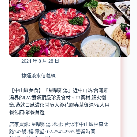
聚
永
餐
康
推
街
薦/
美
詳
食/
細
大
菜
安
單
區
老
2024 年 8 月 28 日
字
號
招
捷運淡水信義線
牌
餐
【中山區美食】『星曜雞湯』近中山站/台灣雞
廳/
湯界的LV/嚴選頂級珍貴食材、中藥材,細火慢
平
燉,造就口感濃郁甘醇人蔘花膠蟲草雞湯/私人用
價/
餐包廂/聚餐首選
小
家
店家資訊: 星曜雞湯 地址: 台北市中山區林森北
庭
路247號2樓 電話: 02-2541-2555 營業時間:
也