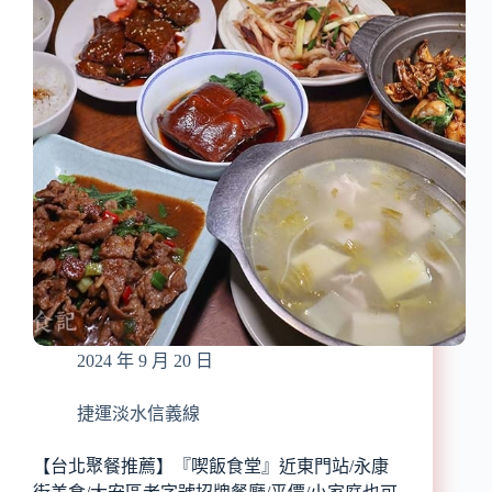
加
居
購
酒
配
屋』
料/
近
口
中
感
山
酸
站/
辣
林
開
森
胃
北
過
路
癮/
居
詳
酒
細
屋
菜
必
2024 年 9 月 20 日
單
吃/
醬
油
捷運淡水信義線
麴、
塩
【台北聚餐推薦】『喫飯食堂』近東門站/永康
麴