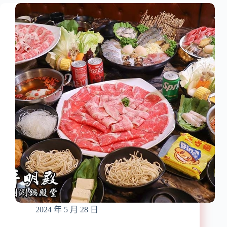
甘
『亞
醇
瑟
人
蘭
蔘
印
花
度
膠
餐
蟲
廳』
草
近
雞
芝
湯/
山
私
站/
人
台
用
北
餐
平
包
價
廂/
印
聚
度
餐
料
首
理/
選
2024 年 5 月 28 日
道
地