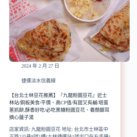
圓
近
山
淡
聚
水
餐
站/
推
淡
薦
水
老
街
美
食/
2024 年 2 月 27 日
網
美
級
捷運淡水信義線
高
顏
【台北士林豆花推薦】『九龍粉圓豆花』近士
值
林站/銅板美食/平價、高CP值/有甜又有鹹/塔蛋
法
蔥抓餅,酥香好吃/必吃黑糖粉圓豆花、養顏銀耳
式
摘心蓮子湯
甜
點/
店家資訊: 九龍粉圓豆花 地址: 台北市士林區中
網
正路235巷8號1樓(士林捷運站1號出口在右手邊)