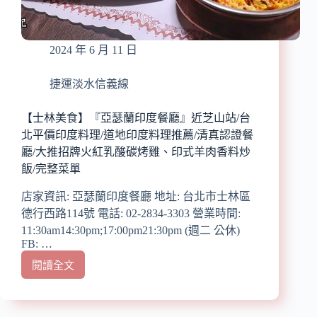
廳/
嚴
附
選
菜
頂
單
2024 年 6 月 11 日
級
珍
貴
捷運淡水信義線
食
材、
【士林美食】『亞瑟蘭印度餐廳』近芝山站/台
中
北平價印度料理/道地印度料理推薦/清真認證餐
藥
廳/大推招牌火紅乳酸碳烤雞、印式羊肉香料炒
材,
飯/完整菜單
細
火
店家資訊: 亞瑟蘭印度餐廳 地址: 台北市士林區
慢
德行西路114號 電話: 02-2834-3303 營業時間:
燉,
造
11:30am14:30pm;17:00pm21:30pm (週二 公休)
FB: …
就
口
閱讀全文
【士
感
林
濃
美
郁
食】