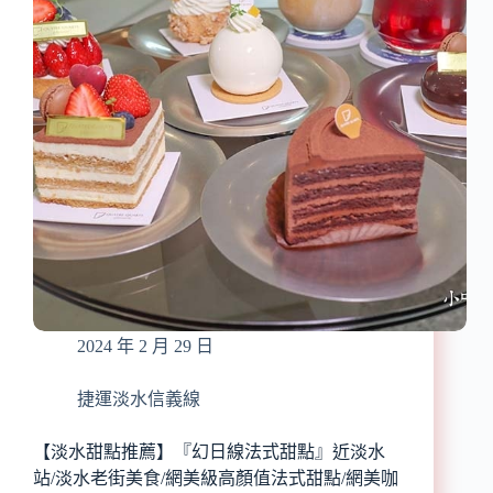
山
烤
店』
雞、
近
印
圓
式
山
羊
站/
肉
超
香
高
料
CP
炒
值
飯/
海
完
陸
整
火
菜
鍋
單
套
2024 年 2 月 29 日
餐/
極
黑
捷運淡水信義線
和
牛、
【淡水甜點推薦】『幻日線法式甜點』近淡水
西
站/淡水老街美食/網美級高顏值法式甜點/網美咖
班