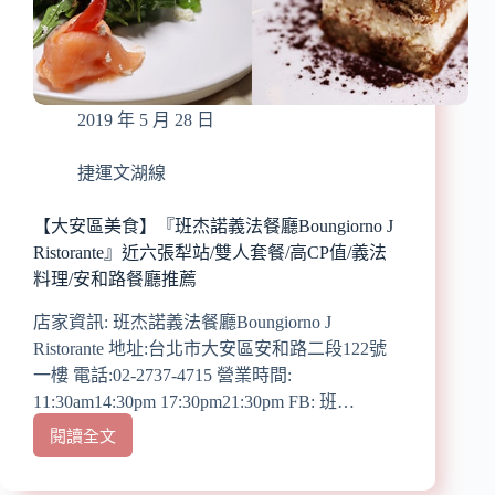
也
可
吃
道
地
2019 年 5 月 28 日
麻
辣
火
捷運文湖線
鍋/
川
【大安區美食】『班杰諾義法餐廳Boungiorno J
菜/
Ristorante』近六張犁站/雙人套餐/高CP值/義法
點
料理/安和路餐廳推薦
拼
盤
店家資訊: 班杰諾義法餐廳Boungiorno J
系
Ristorante 地址:台北市大安區安和路二段122號
列
一樓 電話:02-2737-4715 營業時間:
升
11:30am14:30pm 17:30pm21:30pm FB: 班…
級
鴛
閱讀全文
【大
鴦
安
鍋,
區