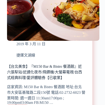
科
園
區/
親
子
友
善/
寵
物
2019 年 3 月 11 日
友
善/
全
捷運文湖線
天
然
【台北美食】『M150 Bar & Bistro 餐酒館』近
食
六張犁站/近通化夜市/飛鏢機/大螢幕電視/台西
材
式經典料理/愛評體驗券【已歇業】
料
理/
店家資訊: M150 Bar & Bistro 餐酒館 地址:台北
大
市大安區基隆路二段150號 電話:02-2732-6023 營
推
業時間: 週一週日 11:30am17:00pm ;
打
19:00pm03:00am FB:M150 …
拋