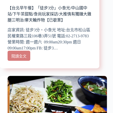
茶/
酒/
【台北早午餐】「徒步3分」小食光/中山國中
輕
站/下午茶甜點/食尚玩家採訪/大推情有獨鐘大雞
食/
腿三明治/摩天輪炸物【已歇業】
下
午
店家資訊: 徒步3分‧小食光 地址:台北市松山區
茶/
民權東路三段106巷3弄51號 電話:02-2713-9783
咖
營業時間: 週一週六 09:00am20:30pm 週日
啡
09:00am17:00pm FB: 徒步3…
聞
香
閱讀全文
【台
體
北
驗/
早
愛
午
評
餐】
體
「徒
驗
步
券
3
分」
小
食