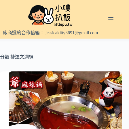
跳
至
主
要
內
廠商邀約合作信箱：
jessicakitty3691@gmail.com
容
分類
捷運文湖線