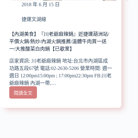
2018 年 6 月 15 日
獨
一
專
捷運文湖線
賣
修
【內湖美食】『川老爺麻辣鍋』近捷運葫洲站/
頌/
平價火鍋/熱炒/內湖火鍋推薦/溫體牛肉買一送
早
一/大推酸菜白肉鍋【已歇業】
餐/
午
店家資訊: 川老爺麻辣鍋 地址:台北市內湖區成
餐/
功路五段67號 電話:02-2630-5206 營業時間: 週一
下
週日 12:00pm15:00pm ; 17:00pm22:30pm FB:川老
午
爺麻辣鍋 內湖一帶,…
茶/
法
閱讀全文
【內
式
湖
點
美
心/
食】
創
『川
意
老
甜
爺
點