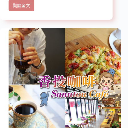
豬
閱讀全文
【台
義
北
大
美
利
食】
麵
『M150
Bar
&
Bistro
餐
酒
館』
近
六
張
犁
站/
近
通
化
夜
市/