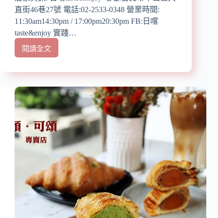
獨
直街46巷27號 電話:02-2533-0348 營業時間:
鐘
11:30am14:30pm / 17:00pm20:30pm FB:日嚐
大
雞
taste&enjoy 實踐…
腿
閱讀全文
【大
三
直
明
越
治/
南
摩
料
天
理
輪
泰
炸
式
物
料
【已
理】
歇
『日
業】
嚐
taste&enjoy』
近
大
直
站/