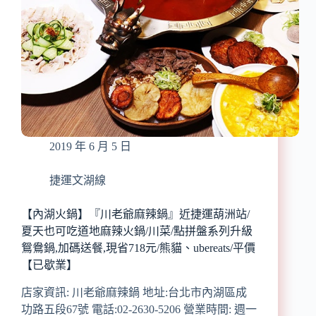
2019 年 6 月 5 日
捷運文湖線
【內湖火鍋】『川老爺麻辣鍋』近捷運葫洲站/
夏天也可吃道地麻辣火鍋/川菜/點拼盤系列升級
鴛鴦鍋,加碼送餐,現省718元/熊貓、ubereats/平價
【已歇業】
店家資訊: 川老爺麻辣鍋 地址:台北市內湖區成
功路五段67號 電話:02-2630-5206 營業時間: 週一