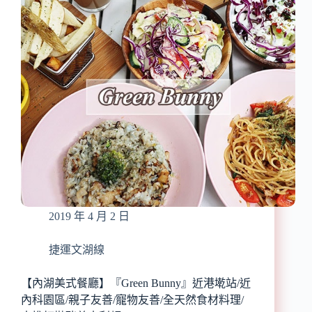
元
小
火
鍋-
汐
止
康
寧
店』
新
鮮
食
材/
高
CP
2019 年 4 月 2 日
值/
專
人
捷運文湖線
桌
邊
【內湖美式餐廳】『Green Bunny』近港墘站/近
服
內科園區/親子友善/寵物友善/全天然食材料理/
務