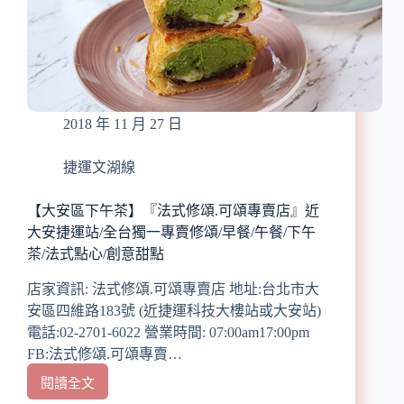
實
踐
大
學
美
食/
2018 年 11 月 27 日
大
直
巷
捷運文湖線
弄
美
【大安區下午茶】『法式修頌.可頌專賣店』近
食/
大安捷運站/全台獨一專賣修頌/早餐/午餐/下午
大
茶/法式點心/創意甜點
直
最
店家資訊: 法式修頌.可頌專賣店 地址:台北市大
cp
安區四維路183號 (近捷運科技大樓站或大安站)
值
電話:02-2701-6022 營業時間: 07:00am17:00pm
泰
式/
FB:法式修頌.可頌專賣…
越
閱讀全文
【大
南