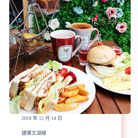
歇
啡
業】
推
薦】
『香
投
咖
啡』
近
內
湖
站/
近
碧
湖
公
園/
早
午
2018 年 12 月 14 日
餐/
咖
啡/
捷運文湖線