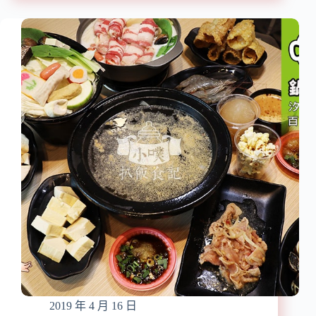
加
美
碼
食】
送
『班
餐,
杰
現
諾
省
義
718
法
元/
餐
熊
廳
貓、
Boungiorno
ubereats/
J
平
Ristorante』
價
近
【已
六
歇
張
業】
犁
站/
雙
人
套
2019 年 4 月 16 日
餐/