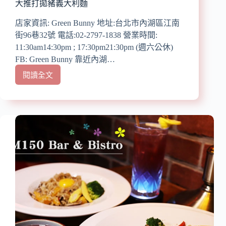
大推打拋豬義大利麵
拌
炒
店家資訊: Green Bunny 地址:台北市內湖區江南
石
街96巷32號 電話:02-2797-1838 營業時間:
頭
11:30am14:30pm ; 17:30pm21:30pm (週六公休)
火
鍋/23
FB: Green Bunny 靠近內湖…
種
閱讀全文
【內
世
湖
界
美
小
式
火
餐
鍋
廳】
『Green
Bunny』
近
港
墘
站/
近
內