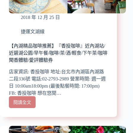
飛
鏢
機/
2018 年 12 月 25 日
大
螢
捷運文湖線
幕
電
【內湖精品咖啡推薦】『香投咖啡』近內湖站/
視/
近碧湖公園/早午餐/咖啡/茶/酒/輕食/下午茶/咖啡
台
聞香體驗/愛評體驗券
西
式
店家資訊: 香投咖啡 地址:台北市內湖區內湖路
經
二段336號 電話:02-2793-2989 營業時間: 週一週
典
料
日 10:00am18:00pm (最後點餐時間: 17:00pm)
理/
FB: 香投咖啡 想在悠閒…
愛
閱讀全文
評
【內
體
湖
驗
精
券
品
【已
咖