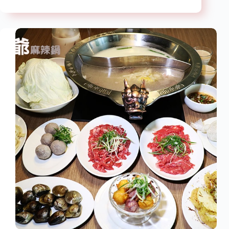
安
料
區
理
下
【已
午
歇
茶】
業】
『法
式
修
頌.
可
頌
專
賣
店』
近
大
安
捷
運
站/
全
台