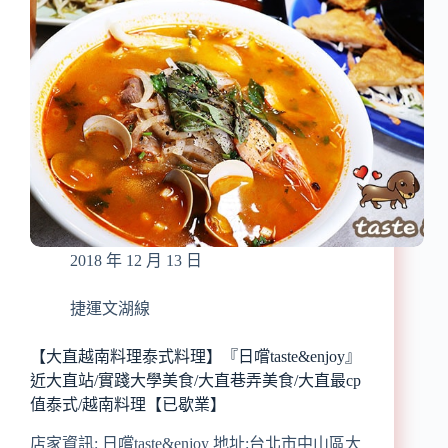
光/
中
山
國
中
站/
下
午
茶
甜
點/
食
2018 年 12 月 13 日
尚
玩
家
捷運文湖線
採
訪/
【大直越南料理泰式料理】『日嚐taste&enjoy』
大
近大直站/實踐大學美食/大直巷弄美食/大直最cp
推
值泰式/越南料理【已歇業】
情
有
店家資訊: 日嚐taste&enjoy 地址:台北市中山區大