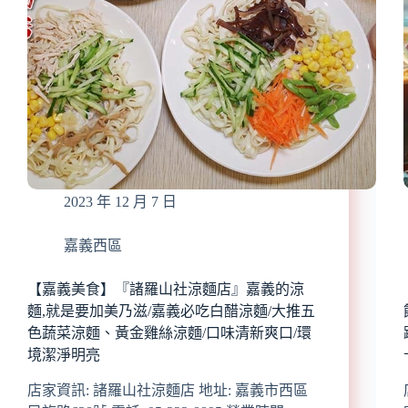
2023 年 12 月 7 日
嘉義西區
【嘉義美食】『諸羅山社涼麵店』嘉義的涼
麵,就是要加美乃滋/嘉義必吃白醋涼麵/大推五
色蔬菜涼麵、黃金雞絲涼麵/口味清新爽口/環
境潔淨明亮
店家資訊: 諸羅山社涼麵店 地址: 嘉義市西區