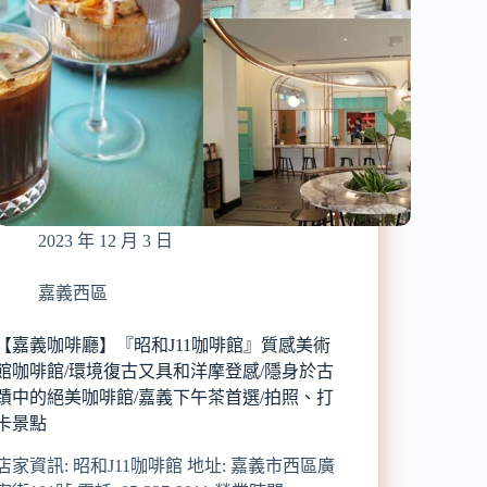
2023 年 12 月 3 日
嘉義西區
【嘉義咖啡廳】『昭和J11咖啡館』質感美術
館咖啡館/環境復古又具和洋摩登感/隱身於古
蹟中的絕美咖啡館/嘉義下午茶首選/拍照、打
卡景點
店家資訊: 昭和J11咖啡館 地址: 嘉義市西區廣