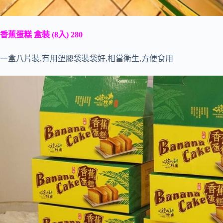
香蕉蛋糕 盒裝 (8入) 280
一盒八片裝,有用塑膠袋裝袋好,相當衛生,方便食用