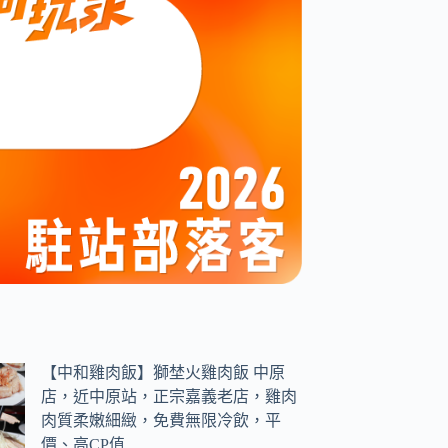
【中和雞肉飯】獅埜火雞肉飯 中原
店，近中原站，正宗嘉義老店，雞肉
肉質柔嫩細緻，免費無限冷飲，平
價、高CP值