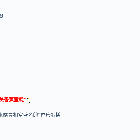
號
美香蕉蛋糕”
來購買相當盛名的”香蕉蛋糕”