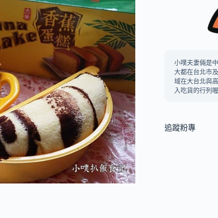
小噗夫妻倆是
大都在台北市
域在大台北與
入吃貨的行列喔
追蹤粉專