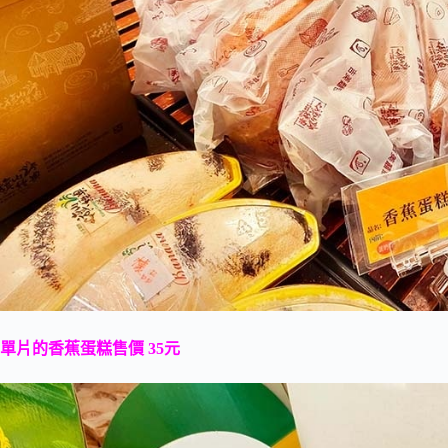
單片的香蕉蛋糕售價 35元