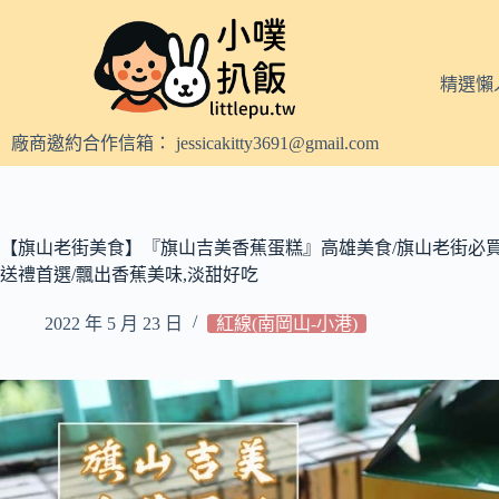
跳
至
主
精選懶
要
內
廠商邀約合作信箱：
jessicakitty3691@gmail.com
容
【旗山老街美食】『旗山吉美香蕉蛋糕』高雄美食/旗山老街必買伴手
送禮首選/飄出香蕉美味,淡甜好吃
2022 年 5 月 23 日
紅線(南岡山-小港)