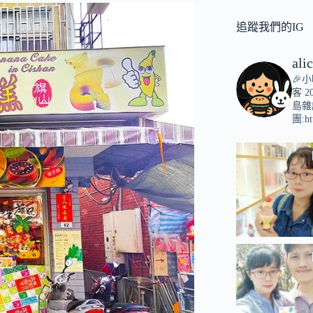
追蹤我們的IG
ali
🎉
客
2
島雜
團:ht