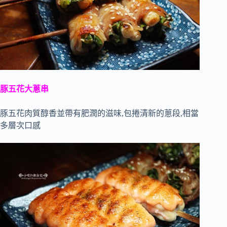
豚五花大蔥串
豚五花肉質醇香並帶有肥潤的滋味,包捲清新的蔥段,相當
多層次口感