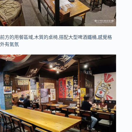
前方的用餐區域,木質的桌椅,搭配大型啤酒鐵桶,感覺格
外有氣氛