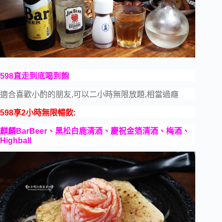
598直走到底喝到飽
適合喜歡小酌的朋友,可以二小時無限放題,相當過癮
598享2小時無限暢飲:
麒麟BarBeer、
黑松白鹿清酒、慶祝金箔清酒
、梅酒、
Highball