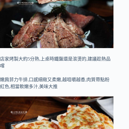
店家烤製大約5分熟,上桌時鐵盤還是滾燙的,建議趁熱品
嚐
嫩肩菲力牛排,口感細緻又柔嫩,越咀嚼越香,肉質帶點粉
紅色,相當軟嫩多汁,美味大推