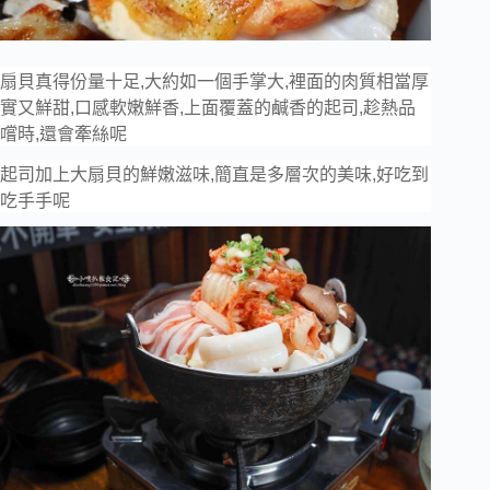
扇貝真得份量十足,大約如一個手掌大,裡面的肉質相當厚
實又鮮甜,口感軟嫩鮮香,上面覆蓋的鹹香的起司,趁熱品
嚐時,還會牽絲呢
起司加上大扇貝的鮮嫩滋味,簡直是多層次的美味,好吃到
吃手手呢