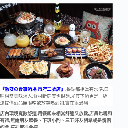
『激安の食事酒場 市府二號店』
,餐點都相當有水準,口
味相當美味逼人,食材新鮮度也很夠,尤其下酒更是一絕,
還提供酒品無限暢飲放題喝到飽,實在很過癮
店內環境寬敞舒適,用餐起來相當舒適又放鬆,店員也親和
有禮,無論朋友聚餐、下班小酌、三五好友相聚或是情侶
約會,這裡皆很合適