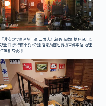
『激安の食事酒場 市府二號店』,鄰近市政府捷運站,自1
號出口,步行而來約3分鐘,店家前面也有機車停車位,地理
位置相當便利