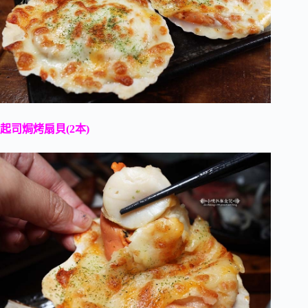
起司焗烤扇貝(2本)