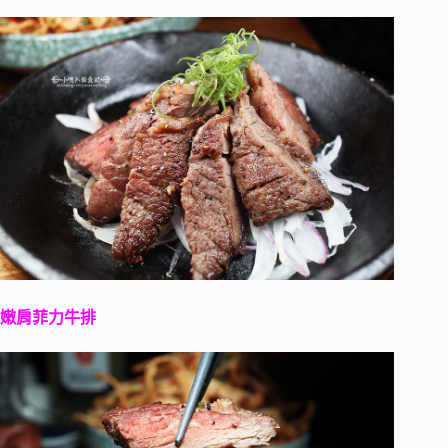
嫩肩菲力牛排