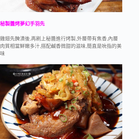
秘製醬烤夢幻手羽先
雞翅先醃漬後,再刷上秘醬進行烤製,外層帶有焦香,內層
肉質相當鮮嫩多汁,搭配鹹香微甜的滋味,簡直是吮指的美
味