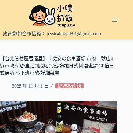
跳
至
主
要
內
廠商邀約合作信箱：
jessicakitty3691@gmail.com
容
【台北信義區居酒屋】『激安の食事酒場 市府二號店』
近市政府站/直走到底喝到飽/道地日式料理/超高CP值日
式居酒屋/下班小酌/詳細菜單
2025 年 11 月 1 日
捷運板南線