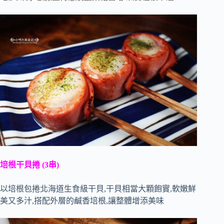
培根干貝捲 (3串)
以培根包捲北海道生食級干貝,干貝相當大顆飽實,軟嫩鮮
美又多汁,搭配外層的鹹香培根,讓整體增添美味