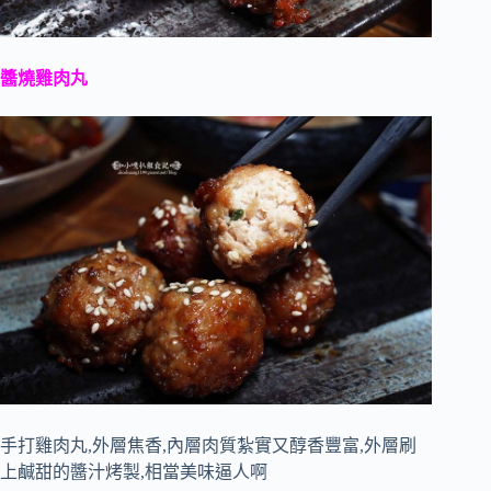
醬燒雞肉丸
手打雞肉丸,外層焦香,內層肉質紮實又醇香豐富,外層刷
上鹹甜的醬汁烤製,相當美味逼人啊