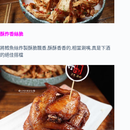
酥炸香絲脆
將鱈魚絲炸製酥脆飄香,酥酥香香的,相當涮嘴,真是下酒
的絕佳搭檔