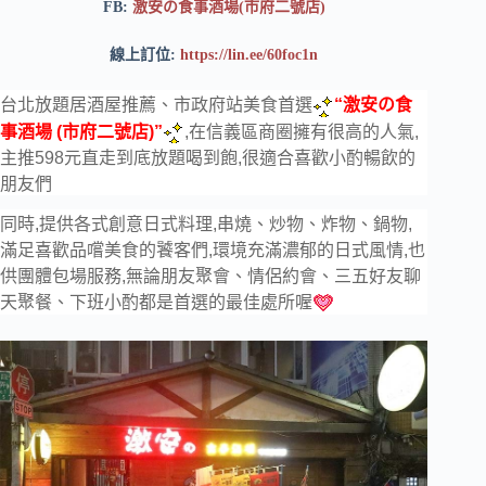
FB:
激安の食事酒場(市府二號店)
線上訂位:
https://lin.ee/60foc1n
台北放題居酒屋推薦、市政府站美食首選
“激安の食
事酒場 (市府二號店)”
,在信義區商圈擁有很高的人氣,
主推598元直走到底放題喝到飽,很適合喜歡小酌暢飲的
朋友們
同時,提供各式創意日式料理,串燒、炒物、炸物、鍋物,
滿足喜歡品嚐美食的饕客們,環境充滿濃郁的日式風情,也
供團體包場服務,無論朋友聚會、情侶約會、三五好友聊
天聚餐、下班小酌都是首選的最佳處所喔