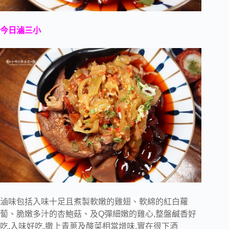
今日滷三小
滷味包括入味十足且煮製軟嫩的雞翅、軟綿的紅白蘿
蔔、脆嫩多汁的杏鮑菇、及Q彈細嫩的雞心,整盤鹹香好
吃,入味好吃,撒上青蔥及酸菜相當增味,實在很下酒