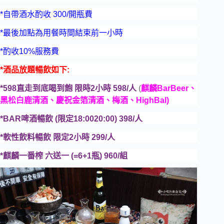
*自帶酒水酌收 300/開瓶費
*最後加點為用餐時間結束前一小時
*酌收10%服務費
*酒品放題暢飲如下:
*598直走到底喝到飽 限時2小時 598/人
(
麒麟BarBeer、
黑松白鹿清酒、慶祝金箔清酒
、梅酒、HighBal)
*BAR啤酒暢飲 (限定18:0020:00) 398/人
*軟性飲料暢飲 限定2小時 299/人
*麒麟一番榨 六送一 (=6+1瓶) 960/組