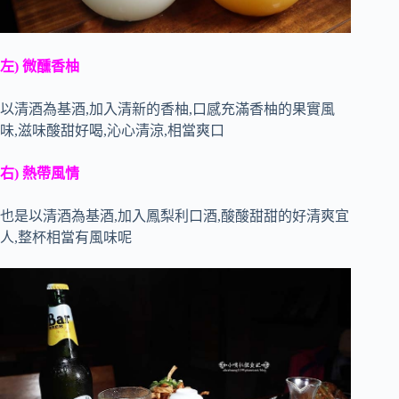
左) 微醺香柚
以清酒為基酒,加入清新的香柚,口感充滿香柚的果實風
味,滋味酸甜好喝,沁心清涼,相當爽口
右) 熱帶風情
也是以清酒為基酒,加入鳳梨利口酒,酸酸甜甜的好清爽宜
人,整杯相當有風味呢