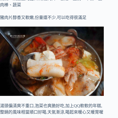
肉棒、蔬菜
豬肉片醇香又軟嫩,份量還不少,可以吃得很滿足
湯頭偏清爽不重口,泡菜也爽脆好吃,加上QQ軟軟的年糕,
整鍋的風味相當順口好喝,天氣漸涼,喝起來暖心又暖胃喔