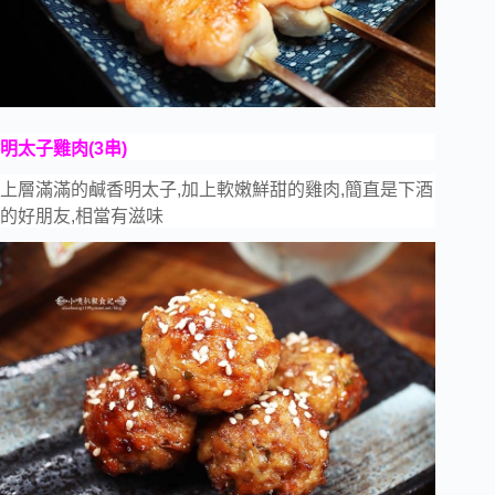
明太子雞肉(3串)
上層滿滿的鹹香明太子,加上軟嫩鮮甜的雞肉,簡直是下酒
的好朋友,相當有滋味