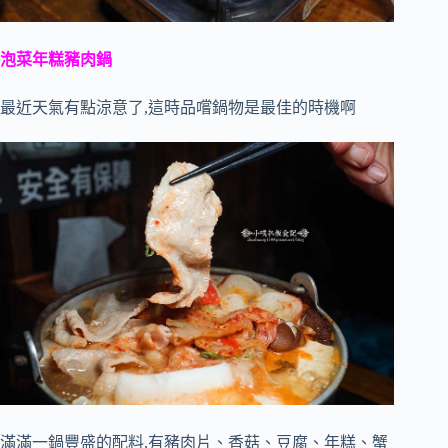
泡菜年糕豬肉鍋
最近天氣有點涼意了,這時品嚐鍋物是最佳的時機啊
滿滿一鍋豐盛的配料,有豬肉片、香菇、豆腐、年糕、蟹